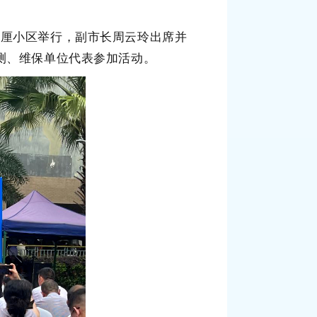
巴厘
小区
举行，
副市长周云玲
出席并
测、维保单位代表参加活动。