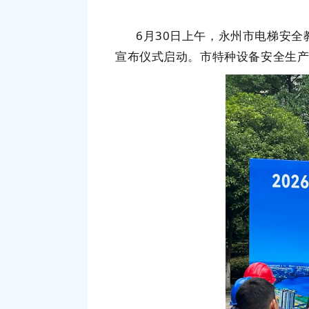
6
月
30
日上午，
永州
市电梯安全
宣布仪式启动。
市特种设备安全生