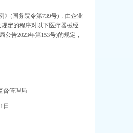
例》
(
国务院令第
739
号
)
，由企业
及规定的程序对以下医疗器械经
局
公告
2023
年第
153
号
)
的规定，
监督管理局
月
1
日