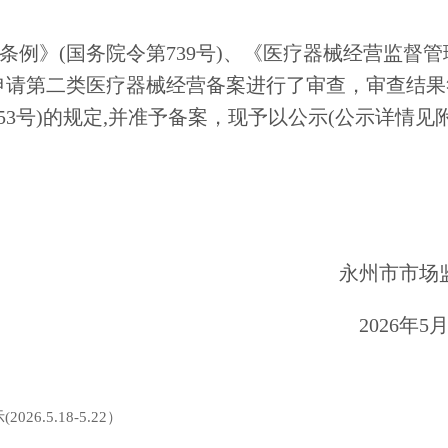
条例》
(
国务院令第
739
号
)
、《医疗器械经营监督管
申请第二类医疗器械经营备案进行了审查，审查结果
53
号
)
的规定
,
并准予备案，现予以公示
(
公示详情见
永州市市场
202
6
年
5
.5.18-5.22）