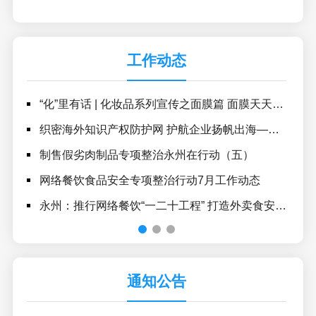
工作动态
“化”里有话 | 化妆品系列宣传之面膜篇 面膜天天敷，你的脸答应吗？
永
织密海外知识产权防护网 护航企业扬帆出海——永州市启动第二轮海外知识产权风险排查专项行动
祁阳
制售假劣肉制品专项整治永州在行动（五）
治
网络餐饮食品安全专项整治行动7月工作动态
网
永州：推行网络餐饮“一二十工程” 打造外卖食安治理样板
永州
通知公告